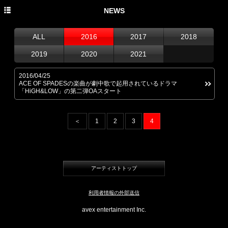
HOME
NEWS
PROFILE
ALL
2016
2017
2018
NEWS
2019
2020
2021
DISCOGRAPHY
2016/04/25
ACE OF SPADESの楽曲が劇中歌で起用されているドラマ
LIVE
「HiGH&LOW」の第二弾OAスタート
＜
1
2
3
4
アーティストトップ
利用者情報の外部送信
avex entertainment Inc.