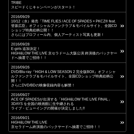
TRIBE
スピードくじキャンペーンがスタート！
2016/09/29
10/12（水）発売「TIME FLIES / ACE OF SPADES × PKCZ® feat.
登坂広臣」オフィシャルファンクラブ＆モバイルサイト、全国CD
ショップ特典絵柄公開！！
さらにはプロフィール内、個人アーティスト写真も更新！
2016/09/28
E-girls 追加決定！
HiGH&LOW THE LIVE 京セラドーム大阪公演 終演後のバックヤー
ドへ抽選でご招待！！
2016/09/26
DVD/Blu-ray『HiGH & LOW SEASON 2 完全版BOX』オフィシャ
ルファンクラブ＆モバイルサイト、全国CDショップ特典絵柄公
開！！
さらにDVD/BDの映像収録内容も解禁！
2016/09/27
ACE OF SPADESが出演する「HiGH&LOW THE LIVE FINAL」
3DAYS を全国の映画館に生中継される
ライブ・ビューイングの開催が決定しました!!
2016/09/21
HiGH&LOW THE LIVE
京セラドーム終演後のバックヤードへ抽選でご招待！！