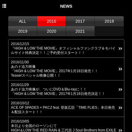
HOME
NEWS
PROFILE
ALL
2016
2017
2018
NEWS
2019
2020
2021
DISCOGRAPHY
2016/12/15
『HiGH & LOW THE MOVIE』オフィシャルファンクラブ＆モバイ
LIVE
ルサイト特典決定！！ご予約受付スタート！！
2016/11/30
あのド迫力映像
「HiGH & LOW THE MOVIE」2017年1月18日発売！！
Teaserスペシャル映像公開！！
2016/11/29
あのド迫力映像が、ついにDVD＆Blu-rayに！！
「HiGH & LOW THE MOVIE」2017年1月18日発売決定！！
2016/10/12
ACE OF SPADES × PKCZ feat. 登坂広臣「TIME FLIES」本日発売
＆配信スタート！！
2016/10/05
本日より全国のローソンにて
HiGH＆LOW THE RED RAIN & 三代目 J Soul Brothers from EXILE