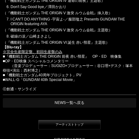
（『機動戦士ガンダム THE ORIGIN IV 運命の前夜』主題歌）
Don't Say Good bye／澤田かおり
（『機動戦士ガンダム THE ORIGIN V 激突 ルウム会戦』挿入歌）
I CAN'T DO ANYTHING -宇宙よ-／服部隆之 Presents GUNDAM THE
ORIGIN featuring AYA
（『機動戦士ガンダム THE ORIGIN V 激突 ルウム会戦』主題歌）
破線の涙／山崎まさよし
（『機動戦士ガンダム THE ORIGIN VI 誕生 赤い彗星』主題歌）
【Blu-ray】
※完全生産限定盤、初回生産盤のみ
■『機動戦士ガンダム THE ORIGIN 前夜 赤い彗星』 OP・ED 映像集
■OP・ED映像 スペシャルコメンタリー
（音楽プロデューサー：SUGIZO×プロデューサー：谷口理×デスク：塚本
樹佳×演出：西村博之）
■「機動戦士ガンダム40周年プロジェクト」PV
■WALL-G「GUNDAM 40th Special Movie」
ⓒ創通・サンライズ
NEWS一覧へ戻る
アーティストトップ