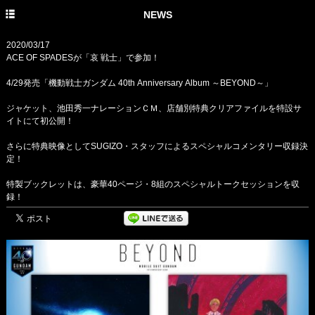
HOME
NEWS
PROFILE
2020/03/17
ACE OF SPADESが「哀 戦士」で参加！
NEWS
4/29発売「機動戦士ガンダム 40th Anniversary Album ～BEYOND～」
DISCOGRAPHY
ジャケット、池田秀一ナレーションＣＭ、店舗別特典クリアファイルを特設サ
イトにて初公開！
LIVE
さらに特典映像としてSUGIZO・スタッフによるスペシャルコメンタリー収録決
定！
特製ブックレットは、豪華40ページ・8組のスペシャルトークセッションを収
録！