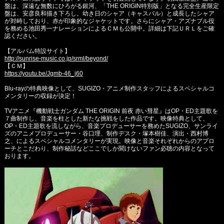
盤は、深遠な無数にひろがる銀河、「THE ORIGIN特別版」となる完全生産限定
盤は、安彦良和描き下ろし。幼き日のシャア（キャスバル）と成長したシャア
が対峙しており、赤が印象的なジャケットです。さらにシャア・アズナブル役
を務める池田秀一ナレーションによるＣＭも公開中。詳細は下記ＵＲＬをご確
認ください。
【アルバム特設サイト】
http://sunrise-music.co.jp/srml/beyond/
【ＣＭ】
https://youtu.be/Jgmb-46_j60
Blu-rayの特典映像として、SUGIZO・アニメ制作スタッフによるスペシャルコ
メンタリーの収録が決定！
TVアニメ『機動戦士ガンダム THE ORIGIN 前夜 赤い彗星』はOP・ED主題歌を
７曲制作し、音楽を柱とした新たな挑戦をした作品です。映像特典として、
OP・ED主題歌を流しながら、音楽プロデューサーを務めたSUGIZO、サンライ
ズのアニメプロデューサー・谷口理、制作デスク・塚本樹佳、演出・西村博
之、によるスペシャルコメンタリーが実現。映像と音楽それぞれからのアプロ
ーチとこだわり、制作秘話などここでしか聞けないファン必聴の内容となって
おります。