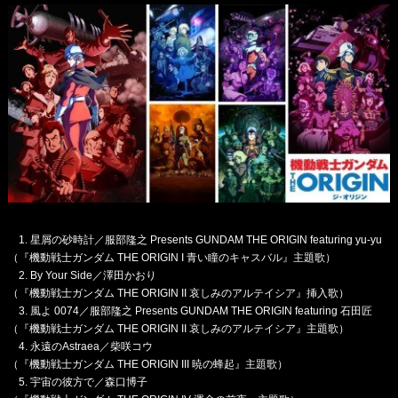
星屑の砂時計／服部隆之 Presents GUNDAM THE ORIGIN featuring yu-yu
（『機動戦士ガンダム THE ORIGIN I 青い瞳のキャスバル』主題歌）
By Your Side／澤田かおり
（『機動戦士ガンダム THE ORIGIN II 哀しみのアルテイシア』挿入歌）
風よ 0074／服部隆之 Presents GUNDAM THE ORIGIN featuring 石田匠
（『機動戦士ガンダム THE ORIGIN II 哀しみのアルテイシア』主題歌）
永遠のAstraea／柴咲コウ
（『機動戦士ガンダム THE ORIGIN III 暁の蜂起』主題歌）
宇宙の彼方で／森口博子