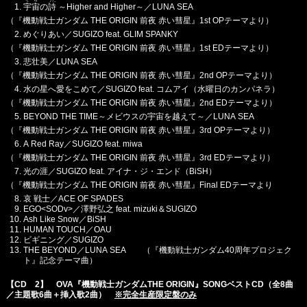
そら
うた
宇宙
の
詩
～Higher and Higher～／LUNA SEA
（『機動戦士ガンダム THE ORIGIN 前夜 赤い彗星』1st OPテーマより）
めぐりあい／SUGIZO feat. GLIM SPANKY
（『機動戦士ガンダム THE ORIGIN 前夜 赤い彗星』1st EDテーマより）
悲壮美／LUNA SEA
（『機動戦士ガンダム THE ORIGIN 前夜 赤い彗星』2nd OPテーマより）
水の星へ愛をこめて／SUGIZO feat. コムアイ（水曜日のカンパネラ）
（『機動戦士ガンダム THE ORIGIN 前夜 赤い彗星』2nd EDテーマより）
BEYOND THE TIME～メビウスの宇宙を越えて～／LUNA SEA
（『機動戦士ガンダム THE ORIGIN 前夜 赤い彗星』3rd OPテーマより）
A Red Ray／SUGIZO feat. miwa
（『機動戦士ガンダム THE ORIGIN 前夜 赤い彗星』3rd EDテーマより）
光の涯／SUGIZO feat. アイナ・ジ・エンド（BiSH）
（『機動戦士ガンダム THE ORIGIN 前夜 赤い彗星』Final EDテーマより
哀 戦士／ACE OF SPADES
EGO<SODv>／澤野弘之 feat. mizuki＆SUGIZO
Ash Like Snow／BiSH
HUMAN TOUCH／OAU
ビギニング／SUGIZO
THE BEYOND／LUNA SEA （『機動戦士ガンダム40周年プロジェク
ト』記念テーマ曲）
【CD 2】 OVA『機動戦士ガンダムTHE ORIGIN』SONGベストCD（全8曲
／主題歌6曲＋挿入歌2曲）
※完全生産限定盤のみ