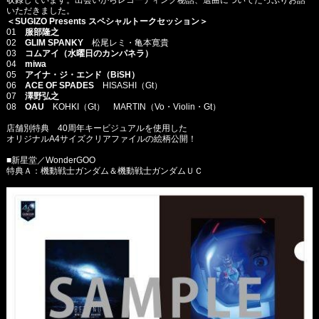
収録しています。出会いからレコーディング秘話、選曲についてたっぷりお話
いただきました。
＜SUGIZO Presents スペシャルトークセッション＞
01
服部隆之
02
GLIM SPANKY
松尾レミ・亀本寛貴
03
コムアイ（水曜日のカンパネラ）
04
miwa
05
アイナ・ジ・エンド（BiSH）
06
ACE OF SPADES
HISASHI（Gt）
07
澤野弘之
08
OAU
KOHKI（Gt） MARTIN（Vo・Violin・Gt）
店舗別特典 40周年キービジュアルを使用した
オリジナルA4サイズクリアファイルの絵柄公開！
■新星堂／WonderGOO
特典Ａ：機動戦士ガンダム＆機動戦士ガンダムＵＣ