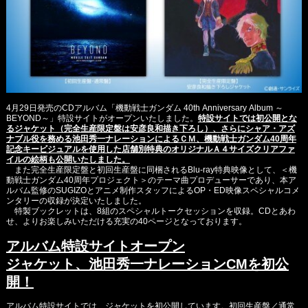
4月29日発売のCDアルバム「機動戦士ガンダム 40th Anniversary Album ～
BEYOND～」特設サイトがオープンいたしました。
特設サイトでは初公開とな
るジャケット（完全生産限定盤は安彦良和描き下ろし）、さらにシャア・アズ
ナブル役を務める池田秀一ナレーションによるＣＭ、機動戦士ガンダム40周年
記念キービジュアルを使用した店舗別特典のオリジナルＡ４サイズクリアファ
イルの絵柄も公開いたしました。
また完全生産限定盤と初回生産盤に同梱されるBlu-ray特典映像として、＜機
動戦士ガンダム40周年プロジェクト＞のテーマ曲プロデューサーであり、本ア
ルバム監修のSUGIZOとアニメ制作スタッフによるOP・ED映像スペシャルコメ
ンタリーの収録が決定いたしました。
特製ブックレットは、8組のスペシャルトークセッションを収録。CDとあわ
せ、よりお楽しみいただける充実の40ページとなっております。
アルバム特設サイトオープン
ジャケット、池田秀一ナレーションCMを初公
開！
アルバム特設サイトでは、ジャケットを初公開しています。初回生産盤／通常