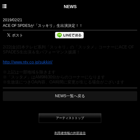
HOME
NEWS
PROFILE
2019/02/21
ACE OF SPDESが「スッキリ」生出演決定！！
NEWS
DISCOGRAPHY
2/22(金)日本テレビ系列「スッキリ」の「スッタメ」
コーナーにACE OF
SPADES生出演＆生パフォーマンス披露！
LIVE
http://www.ntv.co.jp/sukkiri/
※上記は一部地域を除きます
※「スッタメ」はAM9時30分からのコーナーになります
※生放送につきOA内容、
OA時間に変更が生じる場合がございます
NEWS一覧へ戻る
アーティストトップ
利用者情報の外部送信